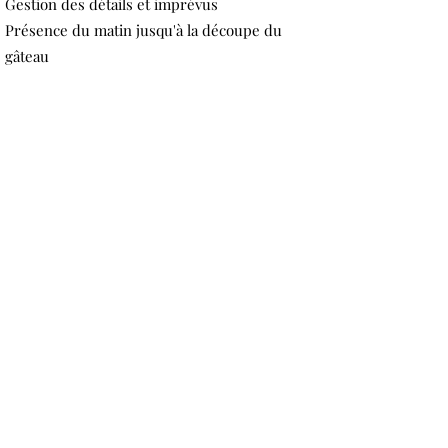
Gestion des détails et imprévus
Présence du matin jusqu'à la découpe du
gâteau
Demander un devis
06 82 30 57 02
Formule Isilys
En savoir plus